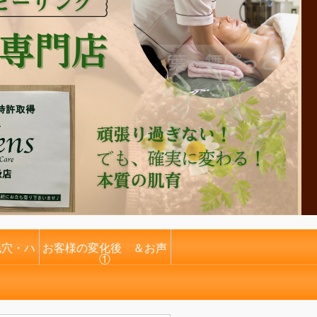
毛穴・ハ
お客様の変化後 ＆お声
①