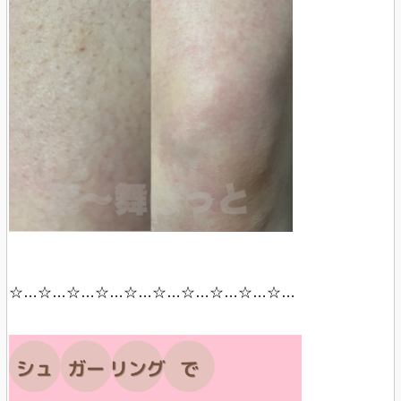
☆…☆…☆…☆…☆…☆…☆…☆…☆…☆…