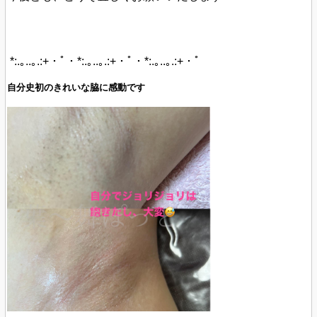
*:.｡..｡.:+・ﾟ・*:.｡..｡.:+・ﾟ・*:.｡..｡.:+・ﾟ
自分史初のきれいな脇に感動です