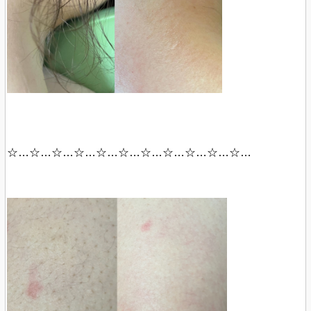
☆…☆…☆…☆…☆…☆…☆…☆…☆…☆…☆…