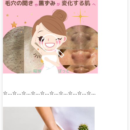
☆…☆…☆…☆…☆…☆…☆…☆…☆…☆…