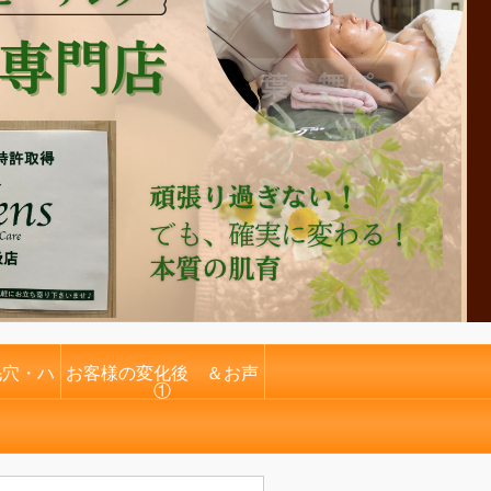
毛穴・ハ
お客様の変化後 ＆お声
①