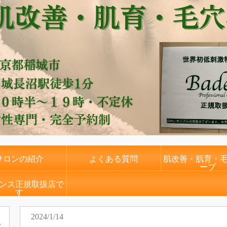
サロンの紹介
よくある質問
肌改善・肌育・
ーブ
ンス正規取扱店で
す
2024/1/14