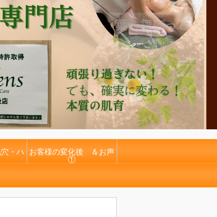
毛穴・ハ
お客様の変化後 ＆お声
①