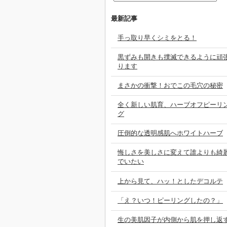
最新記事
手っ取り早くシミをとる！
黒ずみも開きも撲滅できるように頑
ります
まさかの衝撃！おでこの毛穴の秘密
全く新しい肌育、ハーブオフピーリ
グ
圧倒的な透明感肌へホワイトハーブ
悔しさを美しさに変えて誰よりも綺
でいたい
上から見て、ハッ！としたデコルテ
「え？いつ！ピーリングしたの？」
生の美肌因子が内側から肌を押し返