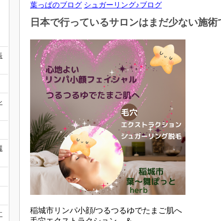
葉っぱのブログ
シュガーリング♪ブログ
日本で行っているサロンはまだ少ない施術
張
ン
麗
稲城市リンパ小顔/つるつるゆでたまご肌へ
す
毛穴エクストラクション ＆