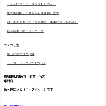
「え？いつ！ピーリングしたの？」
生の美肌因子が内側から肌を押し返す
朝・夜のスキンケアを裏切るトホホなホントの話し
最も結果が出るフルコース
カテゴリ別
葉っぱのブログ(304)
シュガーリング♪ブログ(177)
稲城市/肌質改善・肌育・毛穴
専門店
葉～舞ぽっと（ハーブポット）です